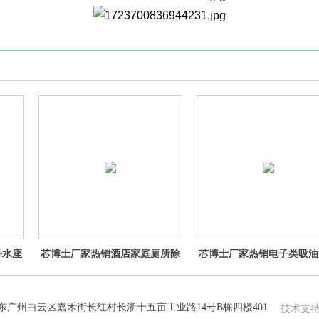
香水座
芯博士厂家热销酒店家庭厕所除
芯博士厂家热销电子类吸油
除味芳
臭用香水棉片纤维棉片吸水棉香
油棉一体棉吸油棉空心棉导
水片
东广州白云区嘉禾街长红村长浙十五亩工业路14号B栋四楼401
技术支