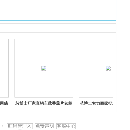
用储
芯博士厂家直销车载香薰片衣柜
芯博士实力商家批发供应过
油棉
香薰牌车用香片香薰挂件
棉加热不燃烧过滤嘴棉
持：
旺铺管理入
免责声明
客服中心