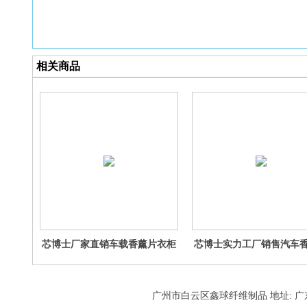
相关商品
芯博士厂家直销车载香薰片衣柜
芯博士实力工厂销售汽车
香薰牌车用香片香薰挂件
棉芯车载香水棉芯车内用
香
广州市白云区鑫球纤维制品 地址: 广