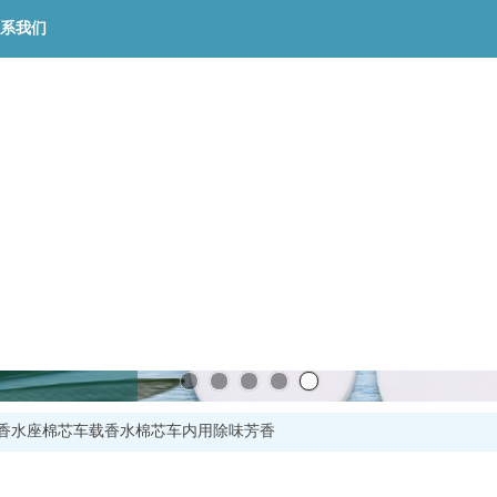
系我们
香水座棉芯车载香水棉芯车内用除味芳香